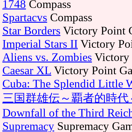
1748
Compass
Spartacvs
Compass
Star Borders
Victory Point
Imperial Stars II
Victory Po
Aliens vs. Zombies
Victory
Caesar XL
Victory Point G
Cuba: The Splendid Little 
三国群雄伝～覇者的時代
Downfall of the Third Reic
Supremacy
Supremacy Gam