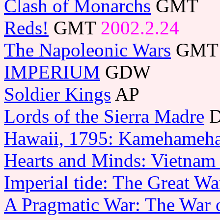
Clash of Monarchs
GMT
Reds!
GMT
2002.2.24
The Napoleonic Wars
GM
IMPERIUM
GDW
Soldier Kings
AP
Lords of the Sierra Madre
Hawaii, 1795: Kamehameha'
Hearts and Minds: Vietnam
Imperial tide: The Great W
A Pragmatic War: The War o