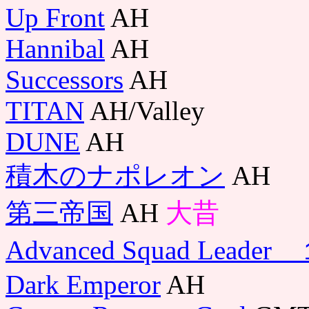
Up Front
AH
Hannibal
AH
Successors
AH
TITAN
AH/Valley
DUNE
AH
積木のナポレオン
AH
第三帝国
AH
大昔
Advanced Squad Leader
Dark Emperor
AH