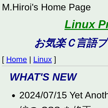
M.Hiroi's Home Page
Linux 
お気楽Ｃ言語プ
[
Home
|
Linux
]
WHAT'S NEW
2024/07/15 Yet Ano