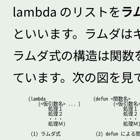
lambda のリストを
ラム
といいます。ラムダは
ラムダ式の構造は関数を定
ています。次の図を見
 (lambda                   (defun <関数名>

     (<仮引数名> ... )             (<仮引数名> 
         処理１                        処理１

         処理２                        処理２

         ・・・                        ・・・

         処理Ｍ)                       処理Ｍ)
  (1) ラムダ式              (2) defun による