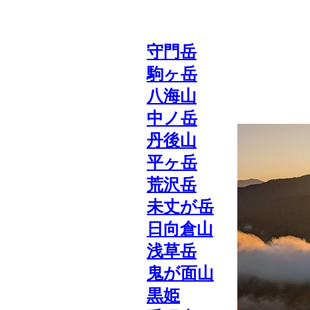
守門岳
駒ヶ岳
八海山
中ノ岳
丹後山
平ヶ岳
荒沢岳
未丈が岳
日向倉山
浅草岳
鬼が面山
黒姫