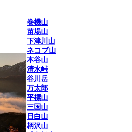
巻機山
苗場山
下津川山
ネコブ山
本谷山
清水峠
谷川岳
万太郎
平標山
三国山
日白山
柄沢山