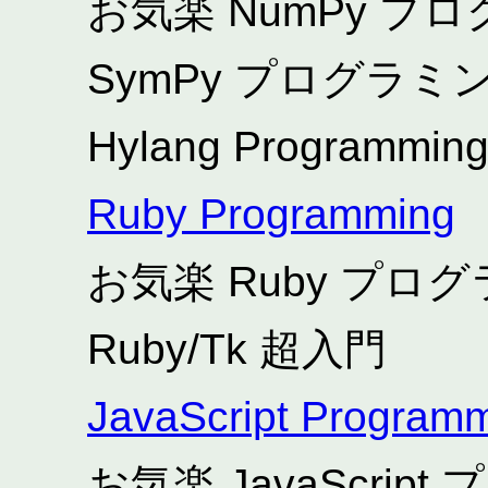
お気楽 NumPy 
SymPy プログラミ
Hylang Programmin
Ruby Programming
お気楽 Ruby プ
Ruby/Tk 超入門
JavaScript Program
お気楽 JavaScri