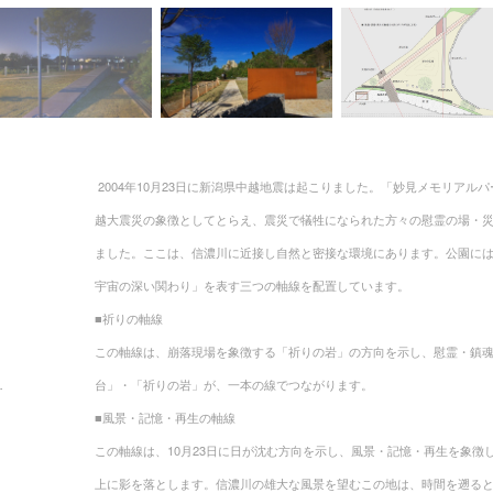
2004年10月23日に新潟県中越地震は起こりました。「妙見メモリア
越大震災の象徴としてとらえ、震災で犠牲になられた方々の慰霊の場・
ました。ここは、信濃川に近接し自然と密接な環境にあります。公園に
宇宙の深い関わり」を表す三つの軸線を配置しています。
■祈りの軸線
この軸線は、崩落現場を象徴する「祈りの岩」の方向を示し、慰霊・鎮
台」・「祈りの岩」が、一本の線でつながります。
.
■風景・記憶・再生の軸線
この軸線は、10月23日に日が沈む方向を示し、風景・記憶・再生を象徴
上に影を落とします。信濃川の雄大な風景を望むこの地は、時間を遡る