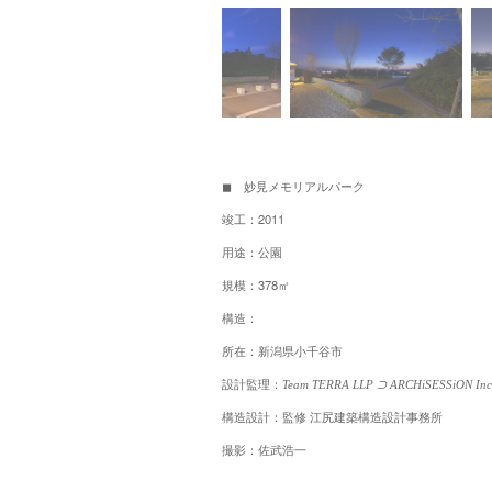
◼︎ 妙見メモリアルパーク
竣工：2011
用途：公園
規模：378㎡
構造：
所在：新潟県小千谷市
設計監理：
Team TERRA LLP ⊃ ARCHiSESSiON Inc
構造設計：
監修 江尻建築構造設計事務所
撮影：佐武浩一