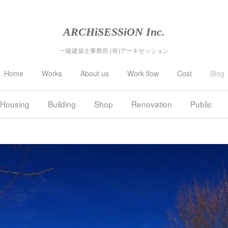
ARCHiSESSiON Inc.
一級建築士事務所
(有)アーキセッション
Home
Works
About us
Work flow
Cost
Blog
Housing
Building
Shop
Renovation
Public