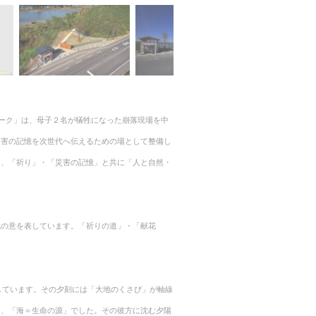
ルパーク」は、母子２名が犠牲になった崩落現場を中
災害の記憶を次世代へ伝えるための場として整備し
は、「祈り」・「災害の記憶」と共に「人と自然・
魂の意を表しています。「祈りの道」・「献花
しています。その夕刻には「大地のくさび」が軸線
と、「海＝生命の源」でした。その彼方に沈む夕陽