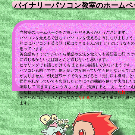
バイナリーパソコン教室のホームペ
当教室のホームページをご覧いただきありがとうございます。
パソコンを覚えるではなくパソコンを使えるようになりましょう。
的にはパソコンも英会話（私はできませんが(T_T)）のようなも
思っています。
英会話もそうですがいくら単語や文法を覚えても英語圏に行けば
に通じるかといえばほとんど通じないと思います。
ヒヤリングでも話しかけても まともに会話もできないようです。
パソコンも同じです。例え使い方が解っていても使わないんでは
がありません。例えばワードで例を上げると「元に戻す機能」と
操作をわかっていても失敗したときにその機能を使わず失敗した
削除して 書き直すという方もいます。指摘すると「あ、そういえ
ったね」と思い出してはくれるんですが。こればかりは
なれ
です
そのためにはたくさん作ってみて
なれる
ことこそを重要だと思っ
ます。