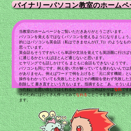
バイナリーパソコン教室のホームペ
当教室のホームページをご覧いただきありがとうございます。
パソコンを覚えるではなくパソコンを使えるようになりましょう。
的にはパソコンも英会話（私はできませんが(T_T)）のようなも
思っています。
英会話もそうですがいくら単語や文法を覚えても英語圏に行けば
に通じるかといえばほとんど通じないと思います。
ヒヤリングでも話しかけても まともに会話もできないようです。
パソコンも同じです。例え使い方が解っていても使わないんでは
がありません。例えばワードで例を上げると「元に戻す機能」と
操作をわかっていても失敗したときにその機能を使わず失敗した
削除して 書き直すという方もいます。指摘すると「あ、そういえ
ったね」と思い出してはくれるんですが。こればかりは
なれ
です
そのためにはたくさん作ってみて
なれる
ことこそを重要だと思っ
ます。