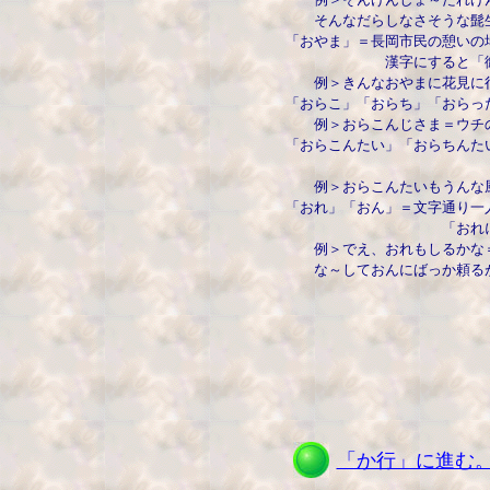
そんなだらしなさそうな髭生
「おやま」＝長岡市民の憩いの
漢字にすると「御山」、
例＞きんなおやまに花見に行
「おらこ」「おらち」「おらっ
例＞おらこんじさま＝ウチ
「おらこんたい」「おらちんた
の仲間などを
例＞おらこんたいもうんな風
「おれ」「おん」＝文字通り一
「おれに」の場合は
例＞でえ、おれもしるかな＝
な～しておんにばっか頼るが
「か行」に進む