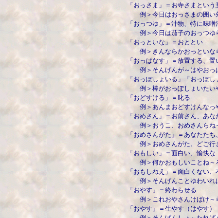
「おっさま」＝お寺さまという
例＞今日はおっさまの囲い外
「おっつゆ」＝汁物、特に味噌
例＞今日は茄子のおっつゆら
「おっといな」＝おととい
例＞きんならかおっといなら
「おっぱなす」＝放置する、置
例＞そんげんが～はやおっぱ
「おっぽしょいる」「おっぽし
例＞棒がおっぽしょいたいや
「おどすける」＝叱る
例＞あんまおどすけんなっや
「おめさん」＝お前さん、あな
例＞おうこ、おめさんらねっ
「おめさんがた」＝あなたたち
例＞おめさんがた、どご行ぎ
「おもしい」＝面白い、愉快な
例＞何かおもしいことね～ろ
「おもしねえ」＝面白くない、
例＞そんげんことゆわいれば
「おやす」＝終わらせる
例＞これおやさんけばけ～ら
「おやす」＝生やす（はやす）
例＞そんげんしょ～たれげん