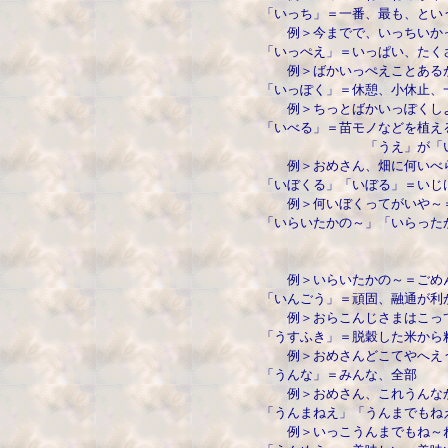
「いっち」＝一番、最も、とい
例＞今までで、いっちいかっ
「いっぺえ」＝いっぱい、たく
例＞ばかいっぺえことあるが
「いっぽく」＝休憩、小休止、
例＞ちっとばかいっぽくしよ
「いべる」＝苗モノなどを植え
「うえ」が「いべ」「え
例＞おめさん、畑に何いべら
「いぼくる」「いぼる」＝いじ
例＞何いぼくってがいや～＝
「いらいたかの～」「いらった
近所づきあい
直訳すると「
例＞いらいたかの～＝ごめ
「いんごう」＝頑固、融通が利
例＞おらこんじさまはこって
「うすふき」＝脱穀した米から
例＞おめさんどこてやへえう
「うんな」＝みんな、全部
例＞おめさん、これうんなか
「うんまねえ」「うんまでもね
例＞いっこうんまでもね～ね