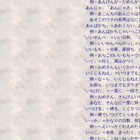
例＞あんげんが～だめんが～
「あんにゃ」「あんにゃさ」＝
例＞あこんちのあんにゃはな
あそこのウチの長男はなに
「あんばかち」＝あれくらい、
例＞あんばかちじゃいっこた
「いいやんべ」＝いい日和、「
例＞いいやんべらのっし＝い
「いいもち」＝分家、家持ち、
例＞おらこのいいもち＝ウ
「いぐ」＝行く、濁点がつく
例＞おめさんもいぐかの＝あ
「いくじもねえ」＝いつまでも
例＞な～ら、いくじもねえし
お前ら、いつまでもダラダラ
「いちげに」＝一度に、一回で
例＞おめさん、そんげんいち
あなた、そんなに一度に持っ
「いつける」＝縛る、くくりつ
例＞縄でいつけてくっるろ＝
「いっか」＝かなりの日数、何
例＞へえいっかぐれえめたろ
「いっこ」＝全然、まったく、
例＞いっここね～ねっかや＝