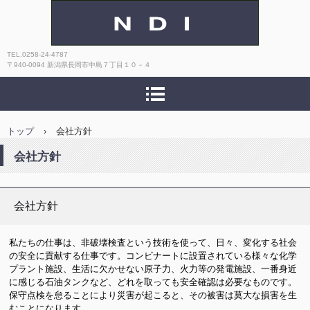
株式会社ＮＤＩ
TEL.0258-24-4787
〒940-0094 新潟県長岡市中島７丁目１０－４
トップ
›
会社方針
会社方針
会社方針
私たちの仕事は、非破壊検査という技術を使って、日々、変化する社会
の安全に貢献する仕事です。コンビナートに設置されている様々な化学
プラント施設、生活に欠かせない原子力、火力等の発電施設、一番身近
に感じる石油タンクなど、どれを取っても安全確認は必要なものです。
保守点検を怠ることにより災害が起こると、その被害は莫大な損害を生
むことになります。