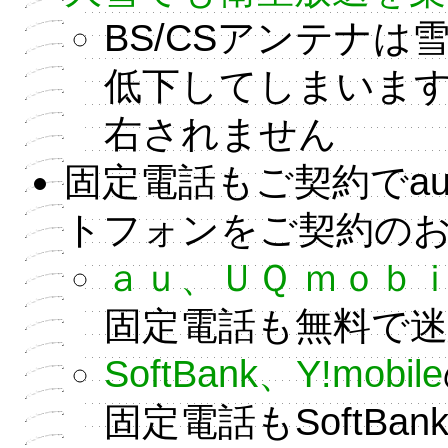
BS/CSアンテナ
低下してしまいま
右されません
固定電話もご契約でau、Ｕ
トフォンをご契約の
ａｕ、ＵＱ ｍｏｂ
固定電話も無料で
SoftBank、Y!mobile
固定電話もSoftBa