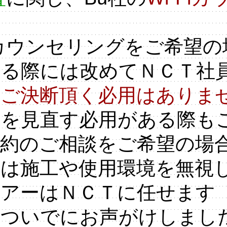
Fiカウンセリングをご希望
ける際には改めてＮＣＴ社
をご決断頂く必用はありま
約を見直す必用がある際も
解約のご相談をご希望の場
店は施工や使用環境を無視
ケアーはＮＣＴに任せます
たついでにお声がけしまし