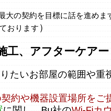
最大の契約を目標に話を進めま
）
ております
施工、アフターケアー
さりたいお部屋の範囲や重
の契約や機器設置場所をご
置
に関し、Bu社の
Wi-F