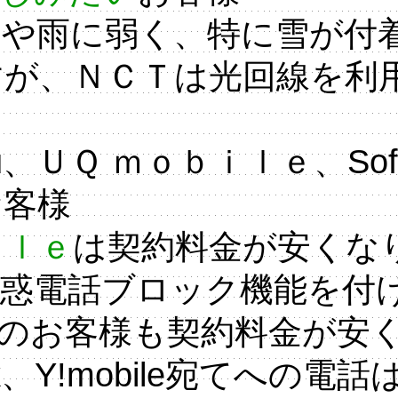
は雪や雨に弱く、特に雪が
すが、ＮＣＴは光回線を利
Ｑ ｍｏｂｉｌｅ、SoftBa
お客様
ｉｌｅ
は契約料金が安くな
迷惑電話ブロック機能を付
のお客様も契約料金が安
nk、Y!mobile宛てへの電