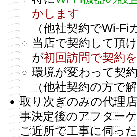
かします
（他社契約でWi-
当店で契約して頂
が
初回訪問で契約
環境が変わって契
（他社契約の方で
取り次ぎのみの代理
事決定後のアフター
ご近所で工事に伺っ