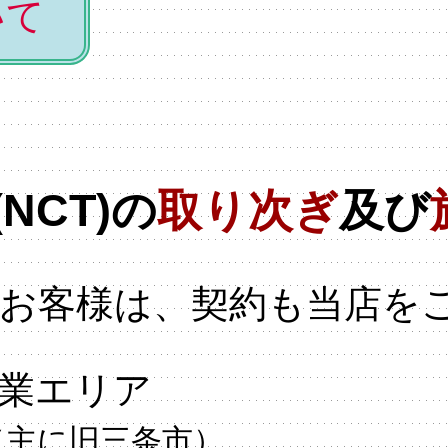
いて
NCT)の
取り次ぎ
及び
お客様は、契約も当店を
業エリア
（主に旧三条市）