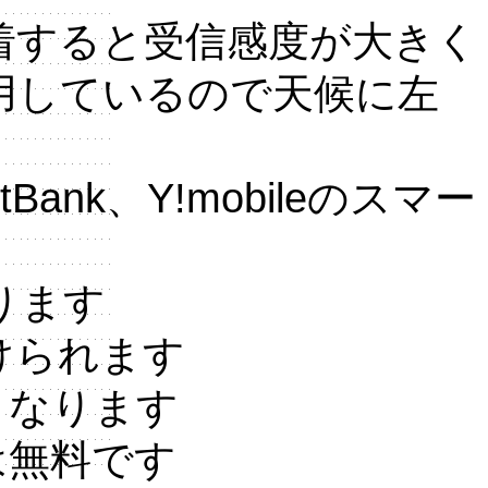
付着すると受信感度が大きく
用しているので天候に左
nk、Y!mobileのスマー
ります
けられます
くなります
話は無料です