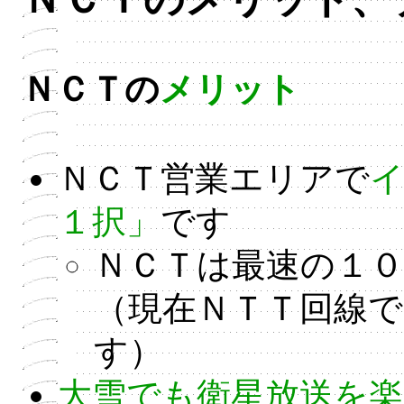
ＮＣＴの
メリット
ＮＣＴ営業エリアで
１択」
です
ＮＣＴは最速の１０
（現在ＮＴＴ回線で
す）
大雪でも衛星放送を