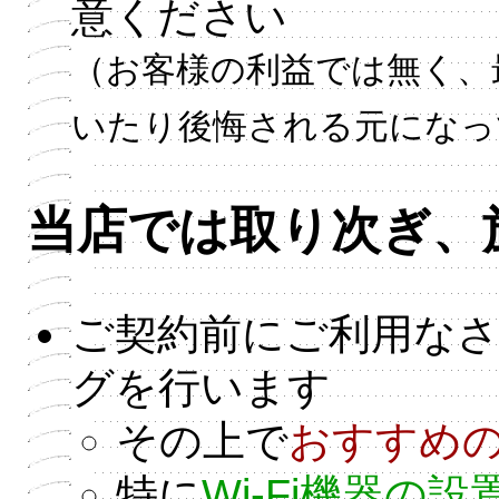
意ください
（お客様の利益では無く、
いたり後悔される元になっ
当店では取り次ぎ、
ご契約前にご利用な
グを行います
その上で
おすすめ
特に
Wi-Fi機器の設