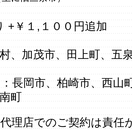
 +￥１,１００円追加
村、加茂市、田上町、五
：長岡市、柏崎市、西山
南町
る代理店でのご契約は責任