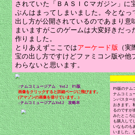
されていた「ＢＡＳＩＣマガジン」に
ぶんはまってしまいました。今となっ
出し方が公開されているのであまり意
まいますがこのゲームは大変好きだっ
作りました。
とりあえずここでは
アーケード版
（実際
宝の出し方ですけどファミコン版や他
わらないと思います。
↑ナムコミュージアム Vol.2 PS版
PS版のナム
画像をクリックすると詳細ページに飛びます。
ナムコミュ
(アマゾンの画像を借りています。)
ンバスターが
↓ナムコミュージアムVol.2 攻略本
おきます。
るのですが
みたところ
も購入して
いなものも
いました。