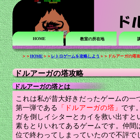
HOME
教室の所在地
＞＞
HOME
＞＞
レトロゲームを攻略しよう
＞＞ドルアーガの塔攻
ドルアーガの塔攻略
ドルアーガの塔とは
これは私が昔大好きだったゲームの一
第一弾である
「ドルアーガの塔」
です
ガを倒しイシターとカイを救い出すと
素もとりいれてあるゲームです。仲間
位で終わってしまっていたので不評で