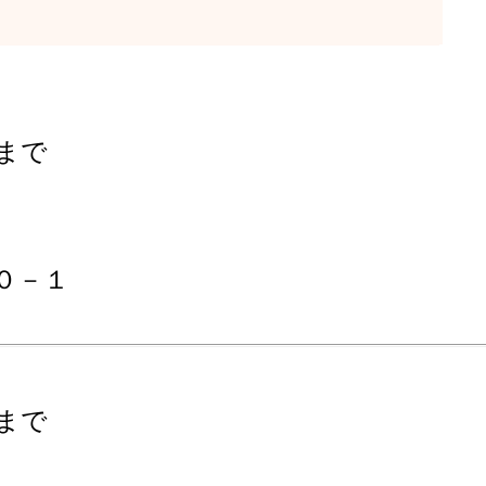
まで
０－１
まで