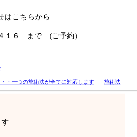
せはこちらから
６ まで (ご予約）
費
・・・一つの施術法が全てに対応します
施術法
ます
す