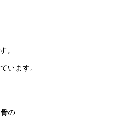
す。
けています。
う骨の