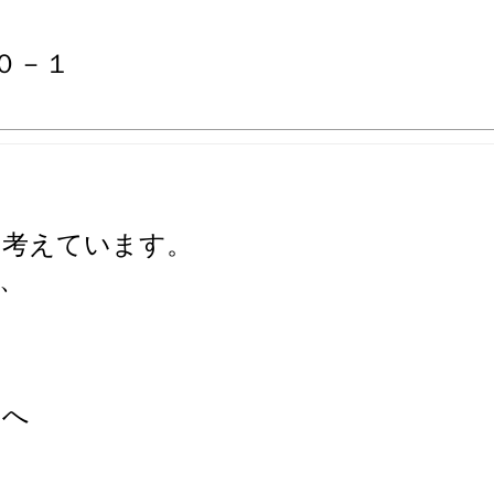
０－１
と考えています。
、
向へ