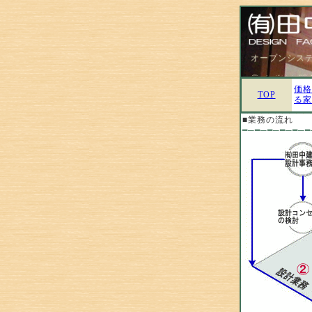
オープンシス
① まずはお問
価格
TOP
② 設計業務
る家
打合せを重ね要
■業務の流れ
━─━─━─━─━─━
③ ｺﾝｽﾄﾗｸｼｮﾝﾏ
オープンシステ
入札・直接契
④ 施工監理業
建築主さまのパ
第三者的視点で
⑤ アフタメン
お支払いは原則
ます。