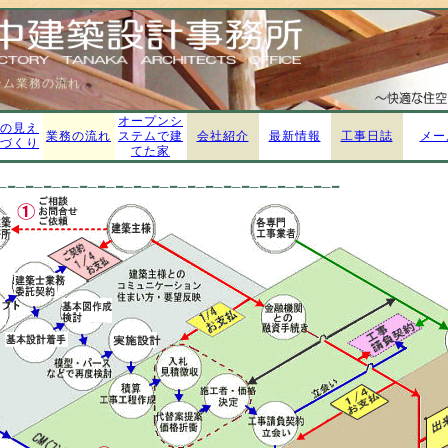
テム
業務の流れ
合せください。
オープンシ
の見え
業務の流れ
ステムで建
会社紹介
最新情報
工事日誌
メー
づくり
てた家
望・希望を設計に盛り込んでいきます。
─━─━─━─━─━─━─━─━─━─━─━─━─━─━─━─━─━─━─━
ﾈｼﾞﾒﾝﾄ業務
ムの主な特徴がこの業務部分です。
約
務
ートナーとして施工者に対し
工事監理します。
テナンスも対応いたします
として、各業務の節目ごとで４回に分け