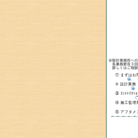
① まずはお問
② 設計業務 
③ ｺﾝｽﾄﾗｸ
④ 施工監理業
⑤ アフタメン
━─━─━─━─━