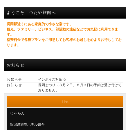
ようこそ つたや旅館へ
長岡駅近くにある家庭的で小さな宿です。
観光、ファミリー、ビジネス、部活動の遠征などでお気軽に利用できま
す。
格安料金で各種プランをご用意してお客様のお越しを心よりお待ちしてお
ります。
お知らせ
お知らせ
インボイス対応済
お知らせ
長岡まつり（８月２日、８月３日の予約は受け付けて
おりません。
Link
じゃ らん
新潟県旅館ホテル組合