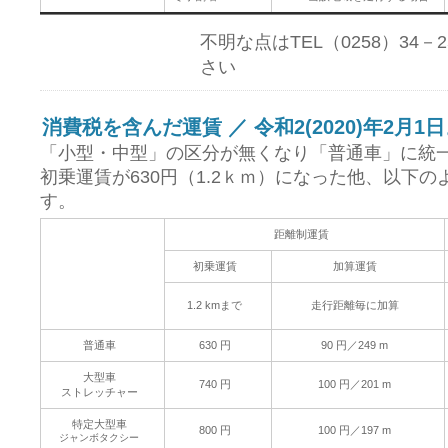
不明な点はTEL（0258）34
さい
消費税を含んだ運賃 ／ 令和2(2020)年2月1
「小型・中型」の区分が無くなり「普通車」に統
初乗運賃が630円（1.2ｋｍ）になった他、以下
す。
距離制運賃
初乗運賃
加算運賃
1.2 kmまで
走行距離毎に加算
普通車
630 円
90 円／249 m
大型車
740 円
100 円／201 m
ストレッチャー
特定大型車
800 円
100 円／197 m
ジャンボタクシー