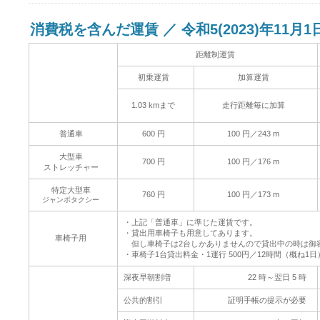
消費税を含んだ運賃 ／ 令和5(2023)年11月
距離制運賃
初乗運賃
加算運賃
1.03 kmまで
走行距離毎に加算
普通車
600 円
100 円／243 m
大型車
700 円
100 円／176 m
ストレッチャー
特定大型車
760 円
100 円／173 m
ジャンボタクシー
・上記「普通車」に準じた運賃です。
・貸出用車椅子も用意してあります。
車椅子用
但し車椅子は2台しかありませんので貸出中の時は御
・車椅子1台貸出料金・1運行 500円／12時間（概ね1日）
深夜早朝割増
22 時～翌日 5 時
公共的割引
証明手帳の提示が必要