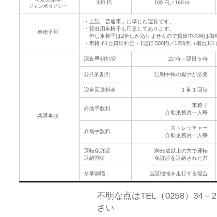
880 円
100 円／160 m
ジャンボタクシー
・上記「普通車」に準じた運賃です。
・貸出用車椅子も用意してあります。
車椅子用
但し車椅子は2台しかありませんので貸出中の時は御
・車椅子1台貸出料金・1運行 500円／12時間（概ね1日）
深夜早朝割増
22 時～翌日 5 時
公共的割引
証明手帳の提示が必要
迎車回送料金
1 車 1 回毎
車椅子
介助手数料
介助乗務員一人毎
共通事項
ストレッチャー
介助手数料
介助乗務員一人毎
運転免許証
満65歳以上の方で運転
返納割引
免許証を返納された方
冬季割増
当該地域を走行する場合
不明な点はTEL（0258）34
さい