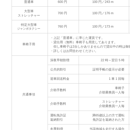
普通車
600 円
100 円／243 m
大型車
700 円
100 円／176 m
ストレッチャー
特定大型車
760 円
100 円／173 m
ジャンボタクシー
・上記「普通車」に準じた運賃です。
・貸出用（無料）車椅子も用意してあります。
車椅子用
但し車椅子は2台しかありませんので貸出中の時は御
・詳しくはお問合わせください。
深夜早朝割増
22 時～翌日 5 時
公共的割引
証明手帳の提示が必要
迎車回送料金
1 車 1 回毎
車椅子
介助手数料
介助乗務員一人毎
共通事項
ストレッチャー
介助手数料
介助乗務員一人毎
運転免許証
満65歳以上の方で運転
返納割引
免許証を返納された方
冬季割増
当該地域を走行する場合