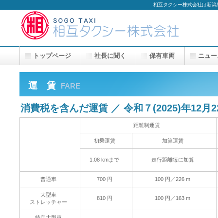
相互タクシー株式会社は新潟
トップページ
社長に聞く
保有車両
ニュー
運 賃
FARE
消費税を含んだ運賃 ／ 令和７(2025)年12月
距離制運賃
初乗運賃
加算運賃
1.08 kmまで
走行距離毎に加算
普通車
700 円
100 円／226 m
大型車
810 円
100 円／163 m
ストレッチャー
特定大型車