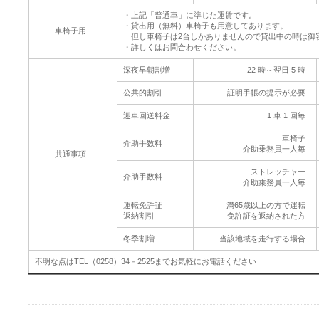
・上記「普通車」に準じた運賃です。
・貸出用（無料）車椅子も用意してあります。
車椅子用
但し車椅子は2台しかありませんので貸出中の時は御
・詳しくはお問合わせください。
深夜早朝割増
22 時～翌日 5 時
公共的割引
証明手帳の提示が必要
迎車回送料金
1 車 1 回毎
車椅子
介助手数料
介助乗務員一人毎
共通事項
ストレッチャー
介助手数料
介助乗務員一人毎
運転免許証
満65歳以上の方で運転
返納割引
免許証を返納された方
冬季割増
当該地域を走行する場合
不明な点はTEL（0258）34－2525までお気軽にお電話ください