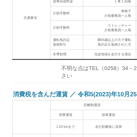
迎車回送料金
1 車 1 回毎
車椅子
介助手数料
介助乗務員一人毎
共通事項
ストレッチャー
介助手数料
介助乗務員一人毎
運転免許証
満65歳以上の方で運転
返納割引
免許証を返納された方
冬季割増
当該地域を走行する場合
不明な点はTEL（0258）34
さい
消費税を含んだ運賃 ／ 令和5(2023)年10月2
距離制運賃
初乗運賃
加算運賃
1.03 kmまで
走行距離毎に加算