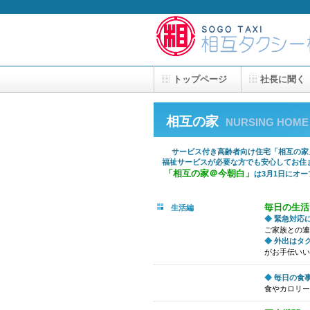
トップページ
社長に聞く
相互の家
NURSING HOME
サービス付き高齢者向け住宅「相互の家」
福祉サービスが必要な方でも安心してお住ま
「相互の家＠今朝白」
は3月1日にオ
毎日の生活
生活編
◆
緊急対応
ご家族との連
◆
外出はタ
がお手伝いい
◆
毎日の食
食やカロリー