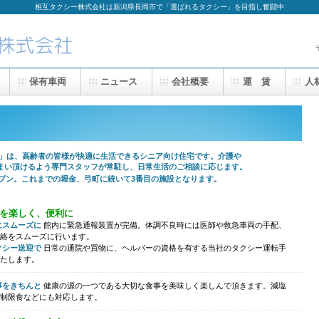
相互タクシー株式会社は新潟県長岡市で「選ばれるタクシー」を目指し奮闘中
保有車両
ニュース
会社概要
運 賃
人
は、高齢者の皆様が快適に生活できるシニア向け住宅です。介護や
い頂けるよう専門スタッフが常駐し、日常生活のご相談に応じます。
ープン。これまでの堀金、弓町に続いて3番目の施設となります。
を楽しく、便利に
にスムーズに
館内に緊急通報装置が完備。体調不良時には医師や救急車両の手配、
絡をスムーズに行います。
クシー送迎で
日常の通院や買物に、ヘルパーの資格を有する当社の
タクシー運転手
たします。
事をきちんと
健康の源の一つである大切な食事を美味しく楽しんで頂きます。減塩
制限食などにも対応します。