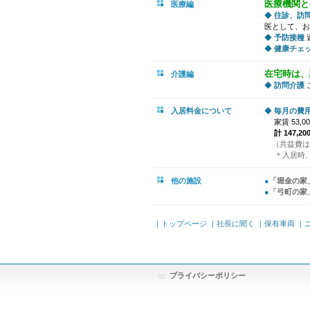
医療機関と
医療編
◆
往診、訪
医として、お
◆
予防接種
◆
健康チェ
在宅時は、
介護編
◆
訪問介護
入居料金について
◆
毎月の費
家賃 53,00
計 147,20
（共益費は
＊入居時
他の施設
●
「堀金の家
●
「弓町の家
｜トップページ
｜社長に聞く
｜保有車両
｜
プライバシーポリシー