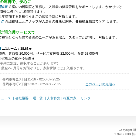
の連携で、安心に
問診療
近隣の内科医院と連携し、入居者の健康管理をサポートします。かかりつけ
気軽に何でもご相談頂けます。
近年増加する各種ウイルスの伝染予防に対応します。
ック
介護福祉士とスタッフが入居者の健康状態を、各種検査機器でケア します。
訪問介護サービスで
ご在宅となった際で介護のニーズがある場合、スタッフが訪問し、対応します。
用
…1ルーム：18.63㎡
0円、共益費 20,000円、サービス支援費 22,000円、食費 52,000円
0円
(相互の家@今朝白))
冬期に別途、徴収することがあります）
、敷金2ヶ月分をお預かりし、家財保険にご加入頂きます。
」
長岡市堀金3丁目11-16・0258-37-2525
」
長岡市弓町2丁目2-30-2・0258-35-2525
このページの先頭へ
ニュース
｜会社概要
｜運 賃
｜人材募集
| 相互の家 ｜リンク
Copyright 
〒940-0033 