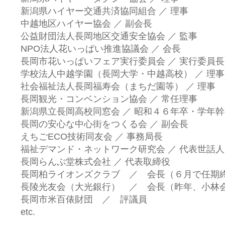
新潟県ハイヤー交通共済協同組合 ／ 理事
中越地区ハイヤー協会 ／ 副会長
公益財団法人長岡地区交通安全協会 ／ 監事
NPO法人花いっぱい推進協議会 ／ 会長
長岡市花いっぱいフェア実行委員会 ／ 実行委員長
学校法人中越学園（長岡大学・中越高校） ／ 理事
社会福祉法人長岡福寿会（まちだ園等） ／ 理事
長岡観光・コンベンション協会 ／ 常任理事
新潟県立長岡高校同窓会 ／ 昭和４６年卒・学年
長岡の安心な中心街をつくる会 ／ 副会長
えちごECO技術同友会 ／ 事務局長
福祉デマンド・ネットワーク研究会 ／ 代表世話人
長岡らんぷ堂株式会社 ／ 代表取締役
長岡柏ライオンズクラブ ／ 会長（６月で任期
長陵光友会（大光銀行） ／ 会長（昨年、小林
長岡市米百俵財団 ／ 評議員
etc.