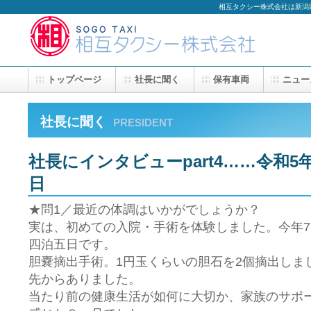
相互タクシー株式会社は新潟
トップページ
社長に聞く
保有車両
ニュー
社長に聞く
PRESIDENT
社長にインタビューpart4……令和5年
日
★問1／最近の体調はいかがでしょうか？
実は、初めての入院・手術を体験しました。今年7
四泊五日です。
胆嚢摘出手術。1円玉くらいの胆石を2個摘出しま
先からありました。
当たり前の健康生活が如何に大切か、家族のサポ