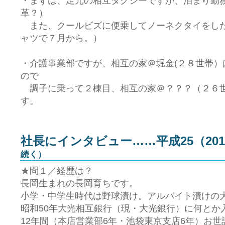
・まずは、足元の相互タクシーですが、泊まり勤
革？）
また、クールビズに便乗してノーネクタイをし
ャツで７月から。）
・介護事業部ですが、相互の家＠堀金(２８世帯）
ので
調子に乗って２棟目、相互の家＠？？？（２６
す。
社長にインタビュー……平成25（201
続く）
★問１／経歴は？
長岡生まれの長岡育ちです。
小学・中学生時代は野球漬け。アルバイト漬けの
昭和50年大光相互銀行（現・大光銀行）に何とか
12年間（本店営業部6年・池袋東京支店6年）お