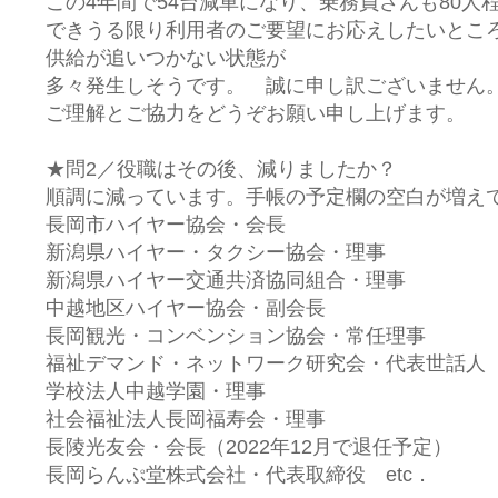
この4年間で54台減車になり、乗務員さんも80人
できうる限り利用者のご要望にお応えしたいとこ
供給が追いつかない状態が
多々発生しそうです。 誠に申し訳ございません
ご理解とご協力をどうぞお願い申し上げます。
★問2／役職はその後、減りましたか？
順調に減っています。手帳の予定欄の空白が増え
長岡市ハイヤー協会・会長
新潟県ハイヤー・タクシー協会・理事
新潟県ハイヤー交通共済協同組合・理事
中越地区ハイヤー協会・副会長
長岡観光・コンベンション協会・常任理事
福祉デマンド・ネットワーク研究会・代表世話人
学校法人中越学園・理事
社会福祉法人長岡福寿会・理事
長陵光友会・会長（2022年12月で退任予定）
長岡らんぷ堂株式会社・代表取締役 etc．