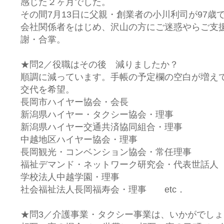
感じた２ヶ月でした。
その間7月13日に父親・創業者の小川利司が97歳
会社関係者をはじめ、沢山の方にご迷惑やらご支
謝・合掌。
★問2／役職はその後 減りましたか？
順調に減っています。手帳の予定欄の空白が増え
交代を希望。
長岡市ハイヤー協会・会長
新潟県ハイヤー・タクシー協会・理事
新潟県ハイヤー交通共済協同組合・理事
中越地区ハイヤー協会・理事
長岡観光・コンベンション協会・常任理事
福祉デマンド・ネットワーク研究会・代表世話人
学校法人中越学園・理事
社会福祉法人長岡福寿会・理事 etc．
★問3／介護事業・タクシー事業は、いかがでし