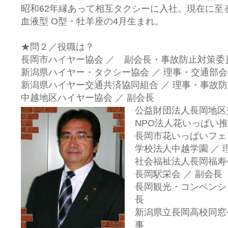
昭和62年縁あって相互タクシーに入社。現在に至
血液型 O型・牡羊座の4月生まれ。
★問２／役職は？
長岡市ハイヤー協会 ／ 副会長・事故防止対策
新潟県ハイヤー・タクシー協会 ／ 理事・交通部
新潟県ハイヤー交通共済協同組合 ／ 理事・事故
中越地区ハイヤー協会 ／ 副会長
公益財団法人長岡地区
NPO法人花いっぱい推
長岡市花いっぱいフェ
学校法人中越学園 ／ 
社会福祉法人長岡福寿会
長岡駅栄会 ／ 副会長
長岡観光・コンベンシ
長
新潟県立長岡高校同窓
事