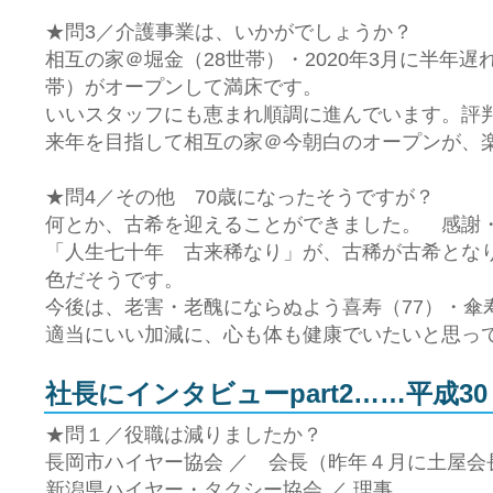
★問3／介護事業は、いかがでしょうか？
相互の家＠堀金（28世帯）・2020年3月に半年遅
帯）がオープンして満床です。
いいスタッフにも恵まれ順調に進んでいます。評
来年を目指して相互の家＠今朝白のオープンが、
★問4／その他 70歳になったそうですが？
何とか、古希を迎えることができました。 感謝
「人生七十年 古来稀なり」が、古稀が古希とな
色だそうです。
今後は、老害・老醜にならぬよう喜寿（77）・傘
適当にいい加減に、心も体も健康でいたいと思っ
社長にインタビューpart2……平成30
★問１／役職は減りましたか？
長岡市ハイヤー協会 ／ 会長（昨年４月に土屋
新潟県ハイヤー・タクシー協会 ／ 理事