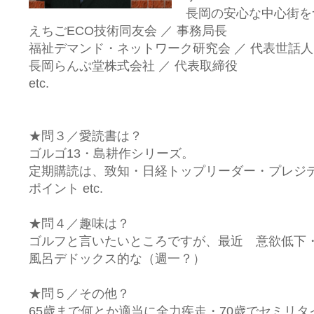
長岡の安心な中心街を
えちごECO技術同友会 ／ 事務局長
福祉デマンド・ネットワーク研究会 ／ 代表世話人
長岡らんぷ堂株式会社 ／ 代表取締役
etc.
★問３／愛読書は？
ゴルゴ13・島耕作シリーズ。
定期購読は、致知・日経トップリーダー・プレジ
ポイント etc.
★問４／趣味は？
ゴルフと言いたいところですが、最近 意欲低下
風呂デドックス的な（週一？）
★問５／その他？
65歳まで何とか適当に全力疾走・70歳でセミリ