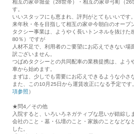
相互の家＠堀金（28世帯）・相互の家＠弓町（2
す。
いいスタッフにも恵まれ、評判がとてもいいです
来年秋・冬を目指して相互の家＠今朝白のオープ
タクシー事業は、ようやく長いトンネルを抜けた
80％）ですが
人材不足で、利用者のご要望にお応えできない場
訳ございません。
つばめタクシーとの共同配車の業務提携は、よう
車から始めます。
まずは、少しでも需要にお応えできるような小さ
また、この10月25日から運賃改正になる予定です。
項参照
）
★問4／その他
入院すると、いろいろネガティブな思いが錯綜し
会社のこと・墓・仏壇のこと・家族のことなどな
した。