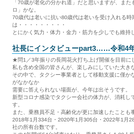
「70歳が老化の分かれ道」だと思いますが、また
ロ」かな。
70歳代は老いに抗い80歳代は老いを受け入れる時
は・・・・・・・・・
とにかく気力・体力・金力・筋力を少しでも維持
社長にインタビューpart3……令和4年
★問1／3年振りの長岡花火打ち上げ開催を目前に
私も含め全国の皆さんが、楽しみにしていた大き
その中で、タクシー事業者として移動支援に僅か
がなかなか
需要に答えられない場面が、今年は出そうです。
新型コロナ感染でタクシー会社の体力が、消耗し
す。
また、乗務員不足・高齢化が更に加速したことも
2018年1月334台・2020年1月305台・2022年
社の所有台数です。