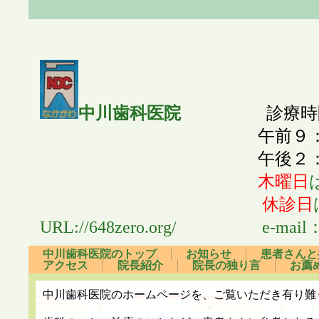
中川歯科医院
診療時
午前９：００～午
午後２：３０～午
木曜日
休診日
URL://648zero.org/ e-mail：6
中川歯科医院のトップ
お知らせ
患者さんと
アクセス
院長紹介
院長の独り言
お薦
中川歯科医院のホームページを、ご覧いただき有り難