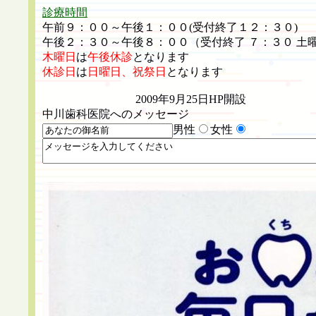
診療時間
午前９：００～午後１：００(受付終了１２：３０)
午後２：３０～午後８：００（受付終了 ７：３０ 土
木曜日
は
午後休診
となります
休診日
は
日曜日、祝祭日
となります
2009年9月25日HP開設
中川歯科医院へのメッセージ
男性
女性