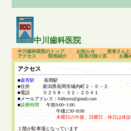
中川歯科医院
中川歯科医院のトップ
お知らせ
患者さんと
アクセス
院長紹介
院長の独り言
お薦
アクセス
■
最寄駅
長岡駅
■住所 新潟県長岡市城内町２－５－２
■電話 ０２５８－３２－２０４１
■メールアドレス：648zero@gmail.com
■
診療時間
午前9:00~1:00
午後2:30~8:00
木曜日の午後、日曜日、休日は休診
１階が駐車場となっています