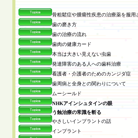
骨粗鬆症や腫瘍性疾患の治療薬を服用
歯の磨き方
歯の治療の流れ
歯肉の健康カード
本当は大きい見えない虫歯
発達障害のある人への歯科治療
看護者・介護者のためのカンジダ症
歯周病と全身との関わりについて
ムーシールド
NHKアインシュタインの眼
う蝕治療の常識を斬る
やさしいインプラントの話
インプラント