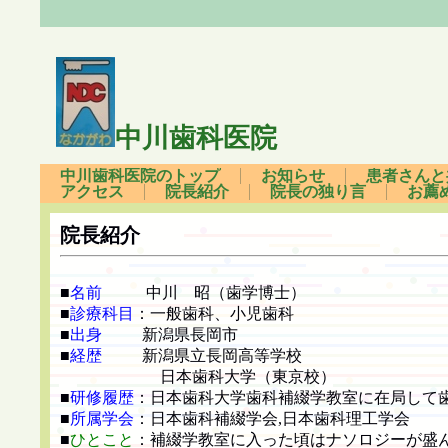
中川歯科医院 6
中川歯科医院のトップ
お知らせ
患者さんと
アクセス
院長紹介
院長の独り言
お薦
院長紹介
■
名前
中川 昭（歯学博士）
■
診療科目
：一般歯科、小児歯科
■
出身
新潟県長岡市
■
経歴
新潟県立長岡高等学校
日本歯科大学（東京校）
■
研修履歴
：日本歯科大学歯科補綴学教室に在局して
■
所属学会
：日本歯科補綴学会,日本歯科理工学会
■
ひとこと
：補綴学教室に入った頃はナソロジーが盛