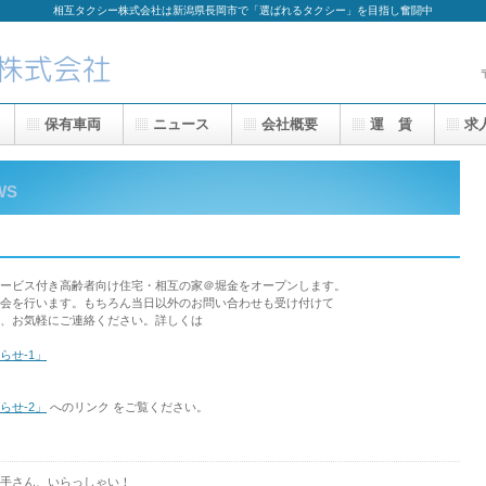
相互タクシー株式会社は新潟県長岡市で「選ばれるタクシー」を目指し奮闘中
保有車両
ニュース
会社概要
運 賃
求
WS
ービス付き高齢者向け住宅・相互の家＠堀金をオープンします。
会を行います。もちろん当日以外のお問い合わせも受け付けて
、お気軽にご連絡ください。詳しくは
らせ-1」
らせ-2」
へのリンク をご覧ください。
手さん、いらっしゃい！