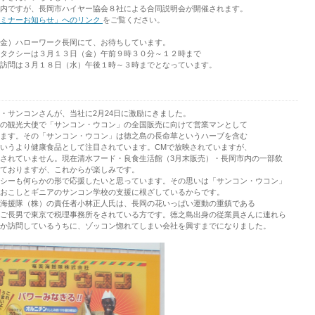
内ですが、長岡市ハイヤー協会８社による合同説明会が開催されます。
セミナーお知らせ」へのリンク
をご覧ください。
金）ハローワーク長岡にて、お待ちしています。
タクシーは３月１３日（金）午前９時３０分～１２時まで
訪問は３月１８日（水）午後１時～３時までとなっています。
・サンコンさんが、当社に2月24日に激励にきました。
の観光大使で「サンコン・ウコン」の全国販売に向けて営業マンとして
ます。その「サンコン・ウコン」は徳之島の長命草というハーブを含む
いうより健康食品として注目されています。CMで放映されていますが、
されていません。現在清水フード・良食生活館（3月末販売）・長岡市内の一部飲
ておりますが、これからが楽しみです。
シーも何らかの形で応援したいと思っています。その思いは「サンコン・ウコン」
おこしとギニアのサンコン学校の支援に根ざしているからです。
海援隊（株）の責任者小林正人氏は、長岡の花いっぱい運動の重鎮である
ご長男で東京で税理事務所をされている方です。徳之島出身の従業員さんに連れら
か訪問しているうちに、ゾッコン惚れてしまい会社を興すまでになりました。