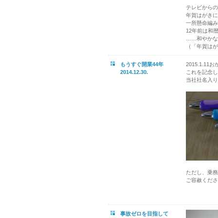
テレビからの
年賀はがきに
一所懸命編み
12年前は和
……和やかな
（「年賀はが
もうすぐ開業44年
2015.1.
2014.12.30.
これを記念して
当社社名入り
ただし、乗務
ご容赦くださ
事故ゼロを目指して