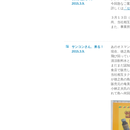
2015.3.9.
今回急なご案
詳しくは
「
３月１３日（
尚、当社相互
また、事業所
サンコンさん、来る！
あのオスマン
2015.3.9.
現在、徳之島
飛び回ってい
清涼飲料水と
まだまだ認知
食店で販売し
当社相互タク
が徳之島の島
販売元の奄美
小林正夫氏の
れて島へ何回