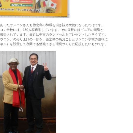
あったサンコンさんも徳之島の御縁を頂き観光大使になったわけです。
コン学校には、150人程通学しています。その屋根にはギニアの国旗と
掲揚されています。最近は中古のランドセルをプレゼントしたそうです。
ウコン」の売り上げの一部を、徳之島の島おこしとサンコン学校の屋根に
ネル）を設置して夜間でも勉強できる環境づくりに応援したいものです。