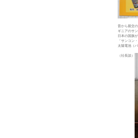
昔から親交の
ギニアのサン
日本の国旗が
「サンコン・
太陽電池（パ
（社長談）