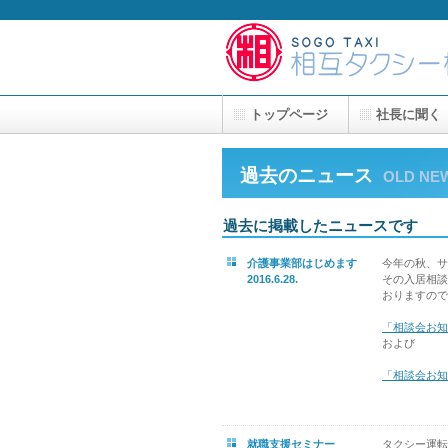
トップページ
社長に聞く
過去のニュース
OLD NE
過去に掲載したニュースです
介護事業部はじめます
今年の秋、サ
2016.6.28.
その入居相談
おりますので
「相談会お知
および
「相談会お知
就職支援セミナー
タクシー運転