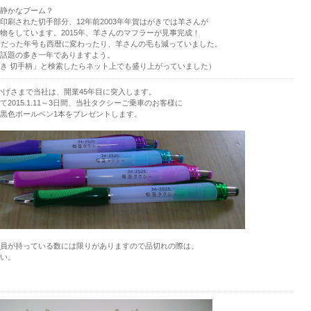
静かなブーム？
印刷された切手部分、12年前2003年年賀はがきでは羊さんが
物をしています。2015年、羊さんのマフラーが見事完成！
暦だった年号も西暦に変わったり、羊さんの毛も減っていました。
話題の多き一年でありますよう。
き 切手柄」と検索したらネット上でも盛り上がっていました）
11おかげさまで当社は、開業45年目に突入します。
2015.1.11～3日間、当社タクシーご乗車のお客様に
黒色ボールペン1本をプレゼントします。
員が持っている数には限りがありますので品切れの際は、
い。