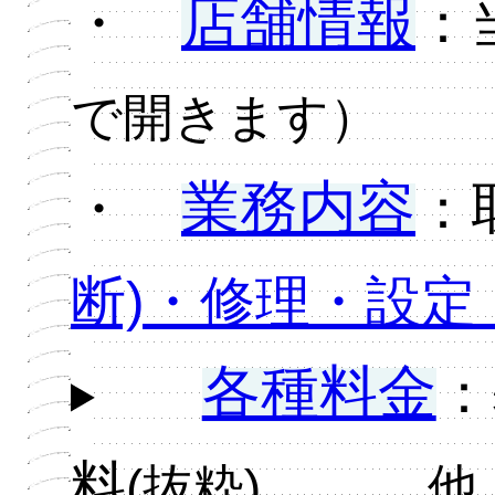
店舗情報
・
：
で開きます）
業務内容
・
：
断)・修理・設定
各種料金
：
料
(抜粋)、…… 他