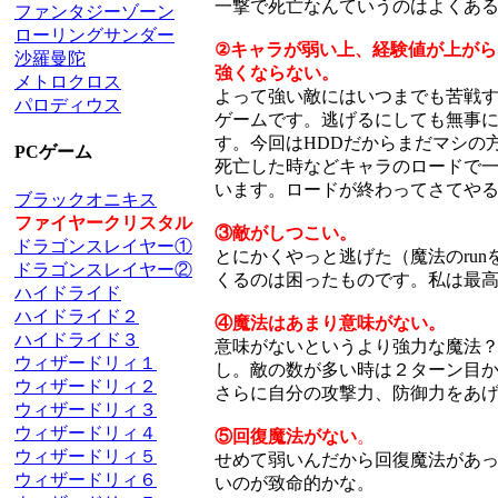
一撃で死亡なんていうのはよくあ
ファンタジーゾーン
ローリングサンダー
②
キャラが弱い上、経験値が上がら
沙羅曼陀
強くならない。
メトロクロス
よって強い敵にはいつまでも苦戦
パロディウス
ゲームです。逃げるにしても無事
す。今回はHDDだからまだマシの
PCゲーム
死亡した時などキャラのロードで
います。ロードが終わってさてやるか
ブラックオニキス
ファイヤークリスタル
③敵がしつこい。
ドラゴンスレイヤー①
とにかくやっと逃げた（魔法のru
ドラゴンスレイヤー②
くるのは困ったものです。私は最
ハイドライド
ハイドライド２
④魔法はあまり意味がない。
ハイドライド３
意味がないというより強力な魔法
ウィザードリィ１
し。敵の数が多い時は２ターン目
ウィザードリィ２
さらに自分の攻撃力、防御力をあ
ウィザードリィ３
ウィザードリィ４
⑤回復魔法がない
。
ウィザードリィ５
せめて弱いんだから回復魔法があ
ウィザードリィ６
いのが致命的かな。