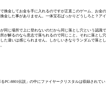
町で換金してお金を手に入れるのですが正直このゲーム、お金
を換金した事がありません。一体宝石ばっかりどうしろと？ア
うが同じ場所で上に登れないのだから同じ落とし穴という認識
場所が解るのなら意志で落ちれるので同じこと。それに落とし
いした違いは感じられません。しかしいきなりランダムで落と
す。
るPC-8801伝説」の中にファイヤークリスタルは収録されて