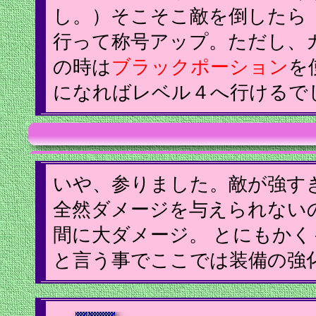
し。）そこそこ敵を倒したら
行って称号アップ。ただし、
の時は
ブラックポーション
を
になればレベル４へ行けるで
いや、参りました。敵が強す
全然ダメージを与えられない
間に大ダメージ。 とにもか
と言う事でここでは装備の強