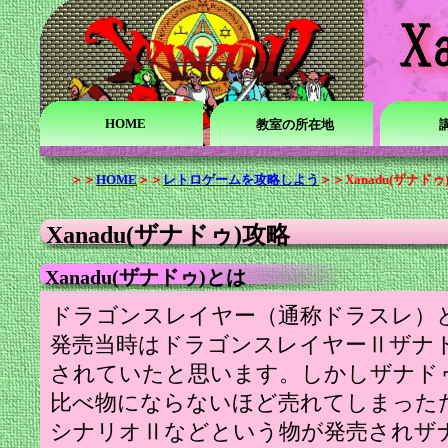
HOME
教室の所在地
＞＞
HOME
＞＞
レトロゲームを攻略しよう
＞＞Xanadu(ザナドゥ
Xanadu(ザナドゥ)攻略
Xanadu(ザナドゥ)とは
ドラゴンスレイヤー（通称ドラスレ）
発売当時はドラゴンスレイヤーⅡザナ
されていたと思います。しかしザナド
比べ物にならないほど売れてしまった
シナリオⅡなどという物が発売されザ