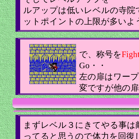
ルアップは低いレベルの寺院
ットポイントの上限が多いよ
で、称号を
Figh
Go・・
左の扉はワー
変ですが他の
まずレベル３にきてやる事は
ってると思うので体力を回復