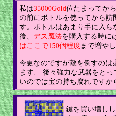
私は
35000Gold
位たまってか
の前にボトルを使ってから訪
す。ボトルはあまり手に入ら
後、
デス魔法
を購入する時に
はここで150個程度
まで増やしま
今更なのですが敵を倒すのは
ます。 後々強力な武器をと
いのでは宝の持ち腐れですから(^
鍵を買い増しし