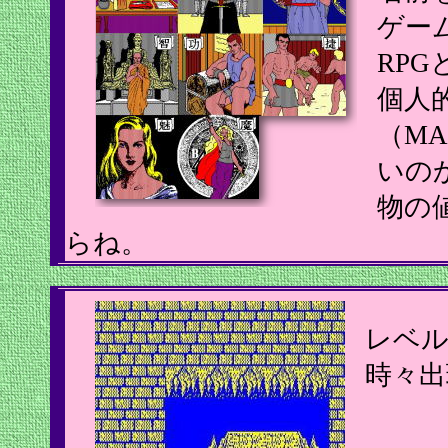
ゲー
RP
個人
（M
いの
物の
らね。
レベル
時々出