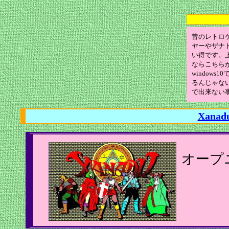
昔のレトロ
ヤーやザナ
い得です。
ならこちら
window
るんじゃな
で出来ない
Xan
オープ