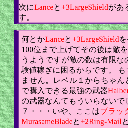
次に
Lance
と
+3LargeShield
があ
す。
何とか
Lance
と
+3LargeShield
を
100位まで上げてその後は敵
うようですが敵の数は有限な
験値稼ぎに困るからです。 
ません。レベル１からちゃん
で購入できる最強の武器
Halbe
の武器なんてもういらないで
７・・・いや、ここは
ブラッ
MurasameBlade
と
+2Ring-Mail