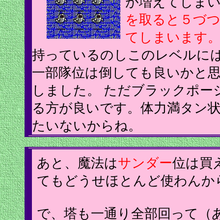
が増えてしま
を取ると５づ
てしまいます
持っているのしこのレベルに
一部隊位は倒しても良いかと
しました。 ただブラックポー
る方が良いです。体力満タン
たいないからね。
あと、魔法は
サンダー
位は買
てもどうせほとんど使わんか
で、塔も一通り全部回って（