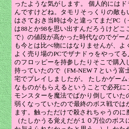
ったような気がします。 個人的には
んですけどね。タモリそっくりの敵も
はさておき当時は今と違ってまだPC（
は88とか98を思い出すんだろうけど
で）の値段が高かった時代なのでゲー
も今とは比べ物にはなりませんが、よ
よく売り場のPCでザナドゥをやって
のフロッピーを持参したりそこで購入し
持っていたので（FM-NEW７という
宅でプレイしましたが。 たしかゲー
なものがもらえるということで必死に
モンスターを魔法でばかり倒していた
弱くなっていたので最終のボス戦では
ます。触っただけで殺されちゃうのに
（たしかうる覚えだが１０万位のボス