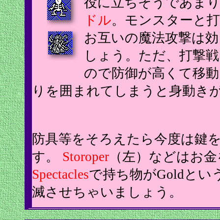
役に立ちそうであま
ドル
。モンスターと打
お互いの魔法攻撃は効
しょう。ただ、打撃戦
ので防御が高くて移動
りを囲まれてしまうと身動き
防具等をそろえたら今度は鍵
す。
Storoper
（左）などはお金
Spectacles
で持ち物がGoldと
滅させちゃいましょう。