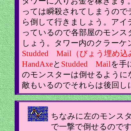
タワーに入りお金を稼ぎます
っては瞬殺されてしまうので
ら倒して行きましょう。アイ
っているので各部屋のモンス
しょう。タワー内のクラーケ
Studded Mail（びょう埋
HandAxe
と
Studded Mail
を手
のモンスターは倒せるように
敵もいるのでそれらは後回し
ちなみに左のモンス
で一撃で倒せるので