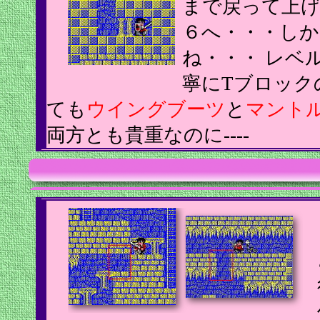
まで戻って上
６へ・・・しか
ね・・・ レベ
寧にTブロック
ても
ウイングブーツ
と
マント
両方とも貴重なのに----