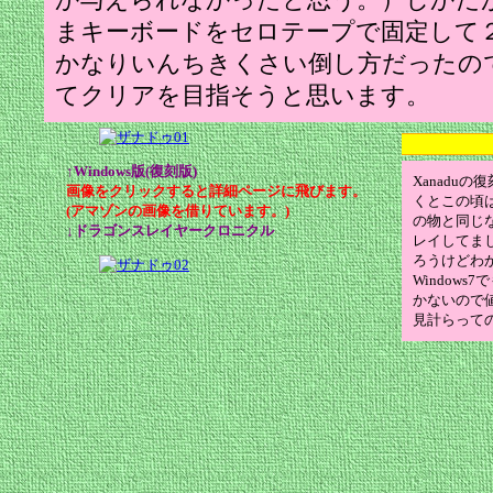
か与えられなかったと思う。）しかた
まキーボードをセロテープで固定して
かなりいんちきくさい倒し方だったの
てクリアを目指そうと思います。
↑Windows版(復刻版)
Xanadu
画像をクリックすると詳細ページに飛びます。
くとこの頃
(アマゾンの画像を借りています。)
の物と同じな
↓ドラゴンスレイヤークロニクル
レイしてま
ろうけどわ
Window
かないので
見計らって