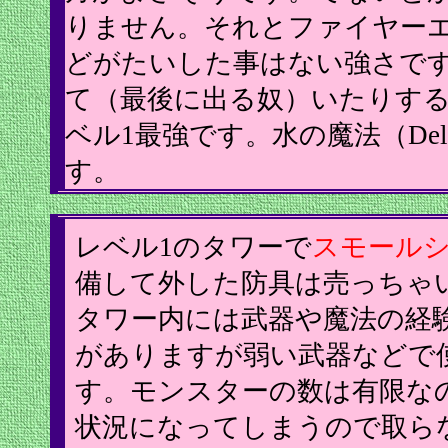
りません。それとファイヤー
どがたいした事はない強さで
て（最後に出る奴）いたりす
ベル1最強です。水の魔法（De
す。
レベル1のタワーで
スモール
備して外した防具は売っちゃ
タワー内には武器や魔法の経
がありますが弱い武器などで
す。モンスターの数は有限な
状況になってしまうので取ら