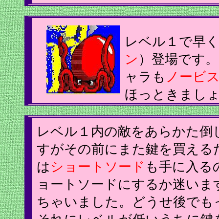
レベル１で早
ン
）登場です
ャラも
ノービ
ほっときまし
レベル１内の敵をあらかた倒
すがその前にまた鍵を買える
は
ショートソード
も手に入る
ョートソードにするか迷いま
ちゃいました。どうせ後でも