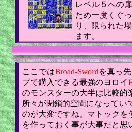
レベル５への
ため一度くぐ
り、限られた
ます。
ここでは
Broad-Sword
を真っ先
プで購入できる最強のヨロイ
F
のモンスターの大半は比較的
所々が閉鎖的空間になってい
のが大変ですね。マトックを
を作っておく事が大事だと思