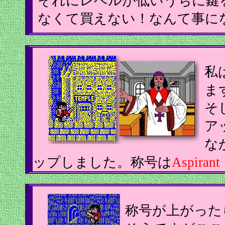
それにレベルが低いうちに鍵
なくて買えない！なんて事に
私
ま
そ
ア
な
ップしました。称号は
Aspir
称号が上がった