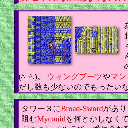
(^_^.)。
ウィングブーツ
や
マン
だし数も少ないのでもったい
タワー３に
Broad-Sword
があり
阻む
Myconid
を何とかしなく