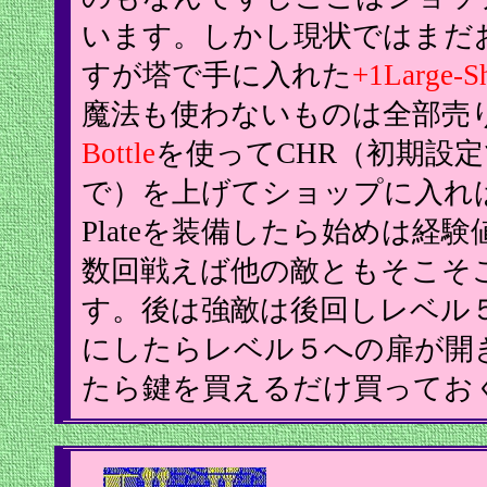
います。しかし現状ではまだ
すが塔で手に入れた
+1Large-Sh
魔法も使わないものは全部売り大
Bottle
を使ってCHR（初期設
で）を上げてショップに入れば
Plateを装備したら始めは経
数回戦えば他の敵ともそこそ
す。後は強敵は後回しレベル
にしたらレベル５への扉が開
たら鍵を買えるだけ買ってお