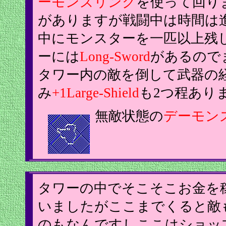
ーモンズリング
を使って回り
がありますが戦闘中は時間は
中にモンスターを一匹以上残
ーには
Long-Sword
があるので
タワー内の敵を倒して武器の
み
+1Large-Shield
も2つ程あり
無敵状態の
デーモン
タワーの中でそこそこお金を
いましたがここまでくると敵
のもなんですしここはショッ