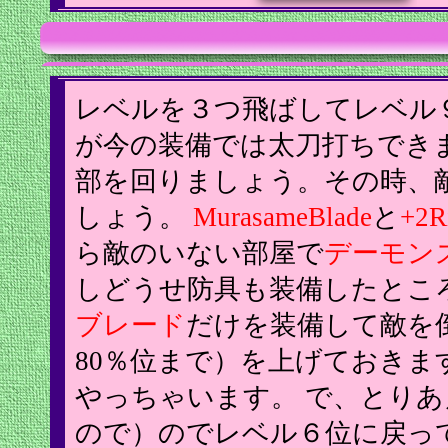
レベルを３つ飛ばしてレベル
が今の装備では太刀打ちでき
部を回りましょう。その時、
しょう。
MurasameBlade
と
+2R
ら敵のいない部屋で
デーモン
しどうせ防具も装備したとこ
ブレード
だけを装備して敵を
80％位まで）を上げておきま
やっちゃいます。 で、とり
ので）のでレベル６位に戻っ