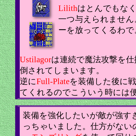
Lilith
はとんでもな
一つ与えられません
ーを放ってくるわで
Ustilagor
は連続で魔法攻撃を仕
倒されてしまいます。
逆に
Full-Plate
を装備した後に
てくれるのでこういう時には
装備を強化したいが敵が強す
っちゃいました。仕方がない