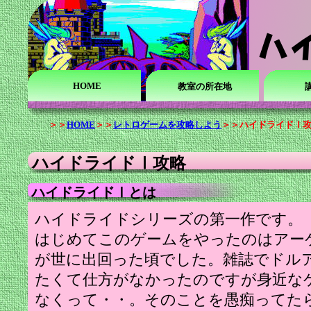
HOME
教室の所在地
＞＞
HOME
＞＞
レトロゲームを攻略しよう
＞＞ハイドライドⅠ攻
ハイドライドⅠ攻略
ハイドライドⅠとは
ハイドライドシリーズの第一作です。
はじめてこのゲームをやったのはアー
が世に出回った頃でした。雑誌でドル
たくて仕方がなかったのですが身近な
なくって・・。そのことを愚痴ってた