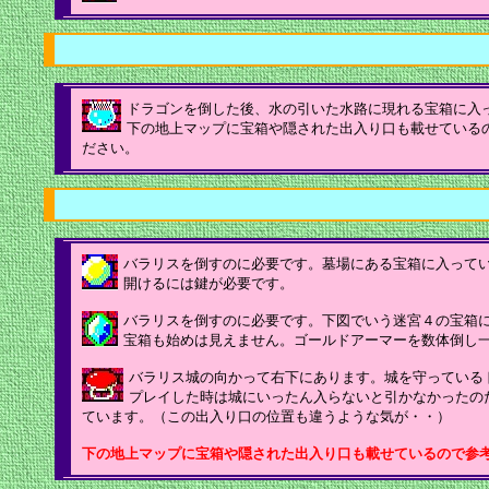
ドラゴンを倒した後、水の引いた水路に現れる宝箱に入
下の地上マップに宝箱や隠された出入り口も載せている
ださい。
バラリスを倒すのに必要です。墓場にある宝箱に入って
開けるには鍵が必要です。
バラリスを倒すのに必要です。下図でいう迷宮４の宝箱
宝箱も始めは見えません。ゴールドアーマーを数体倒し
バラリス城の向かって右下にあります。城を守っているド
プレイした時は城にいったん入らないと引かなかったの
ています。（この出入り口の位置も違うような気が・・）
下の地上マップに宝箱や隠された出入り口も載せているので参