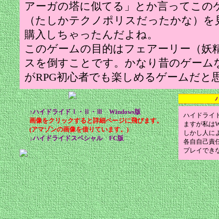
アーガの塔に似てる」とか言ってこの
（たしかテクノポリスだったかな）を
購入しちゃったんだよね。
このゲームの目的はフェアーリー（妖
スを倒すことです。かなり昔のゲーム
がRPG初心者でも楽しめるゲームだと
↑ハイドライドⅠ・Ⅱ・Ⅲ Windows版
ハイドライド
画像をクリックすると詳細ページに飛びます。
ますが私はW
(アマゾンの画像を借りています。)
しかし人に
↓ハイドライドスペシャル FC版
各自自己責
プレイでき