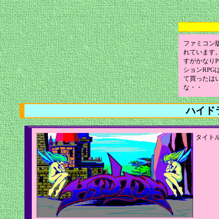
ファミコン
れています
すがかなり
ションRP
て買ったは
な・・
ハイド
タイト