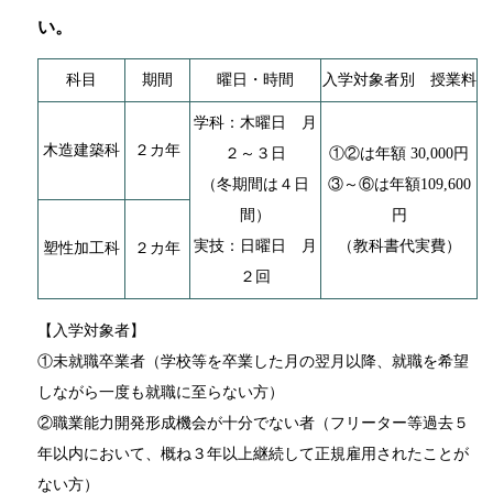
い。
科目
期間
曜日・時間
入学対象者別 授業料
学科：木曜日 月
木造建築科
２カ年
２～３日
①②は年額 30,000円
（冬期間は４日
③～⑥は年額109,600
間）
円
実技：日曜日 月
（教科書代実費）
塑性加工科
２カ年
２回
【入学対象者】
①未就職卒業者（学校等を卒業した月の翌月以降、就職を希望
しながら一度も就職に至らない方）
②職業能力開発形成機会が十分でない者（フリーター等過去５
年以内において、概ね３年以上継続して正規雇用されたことが
ない方）