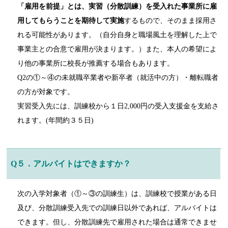
「雇用を前提」とは、実習（分散訓練）を受入れた事業所に雇
用してもらうことを期待して実施
するもので、そのまま採用さ
れる可能性があります。（自分自身と職場風土を理解した上で
事業主との合意で雇用が決まります。）また、本人の希望によ
り他の事業所に校長が推薦する場合もあります。
Q2の①～④の未就職卒業者や新卒者（就活中の方）・離転職者
の方が対象です。
実習受入先には、訓練校から１日2,000円の受入支援金を支給さ
れます。(年間約３５日)
Q５．アルバイトはできますか？
次の入学対象者（①～③の訓練生）は、訓練校で授業がある日
及び、分散訓練受入先での訓練日以外であれば、アルバイトは
できます。但し、分散訓練先で雇用された場合は通常できませ