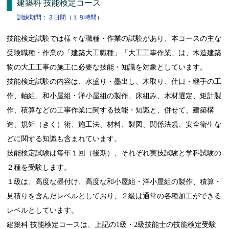
建築科 技能検定コース
訓練期間：３日間（１８時間）
技能検定試験では様々な職種・作業の試験があり、本コースの主な
受験職種・作業の「建築大工職種」「大工工事作業」は、木造建築
物の大工工事の施工に必要な技能・知識を対象としています。
技能検定試験の内容は、水盛り・墨出し、木取り、仕口・継手の工
作、軸組、和小屋組・洋小屋組の製作、床組み、木材選定、矩計製
作、積算などの工事作業に関する技能・知識と、併せて、建築構
造、規矩（きく）術、施工法、材料、製図、関係法規、安全衛生な
どに関する知識も含まれています。
技能検定試験は毎年１回（後期）、それぞれ実技試験と学科試験の
２種を受験します。
１級は、高度な墨付け、高度な和小屋組・洋小屋組の製作、積算・
見積りを含んだレベルとしており、２級は通常の各種加工ができる
レベルとしています。
建築科 技能検定コースは、上記の1級・2級技能士の技能検定受験