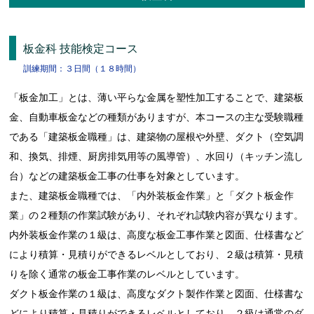
板金科 技能検定コース
訓練期間：３日間（１８時間）
「板金加工」とは、薄い平らな金属を塑性加工することで、建築板
金、自動車板金などの種類がありますが、本コースの主な受験職種
である「建築板金職種」は、建築物の屋根や外壁、ダクト（空気調
和、換気、排煙、厨房排気用等の風導管）、水回り（キッチン流し
台）などの建築板金工事の仕事を対象としています。
また、建築板金職種では、「内外装板金作業」と「ダクト板金作
業」の２種類の作業試験があり、それぞれ試験内容が異なります。
内外装板金作業の１級は、高度な板金工事作業と図面、仕様書など
により積算・見積りができるレベルとしており、２級は積算・見積
りを除く通常の板金工事作業のレベルとしています。
ダクト板金作業の１級は、高度なダクト製作作業と図面、仕様書な
どにより積算・見積りができるレベルとしており、２級は通常のダ