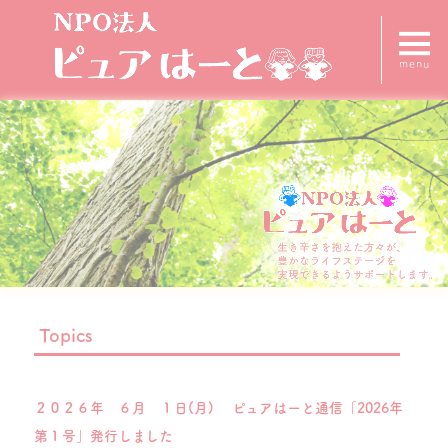
menu
Topics
２０２６年 ６月 １日(月) ピュアはーと通信「2026年
第１号」発行しました