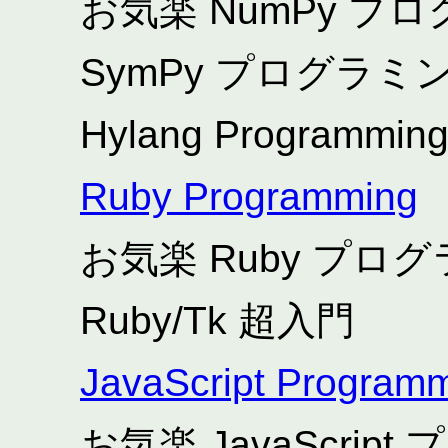
お気楽 NumPy 
SymPy プログラミ
Hylang Programmin
Ruby Programming
お気楽 Ruby プ
Ruby/Tk 超入門
JavaScript Program
お気楽 JavaScri